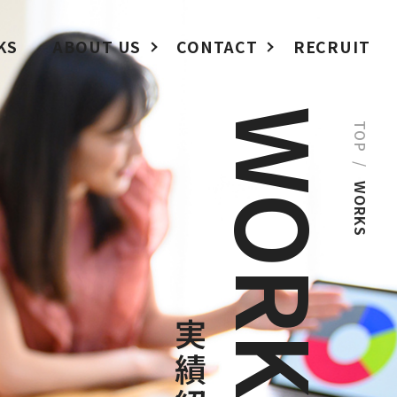
KS
ABOUT US
CONTACT
RECRUIT
WORKS
TOP
/
WORKS
実績紹介