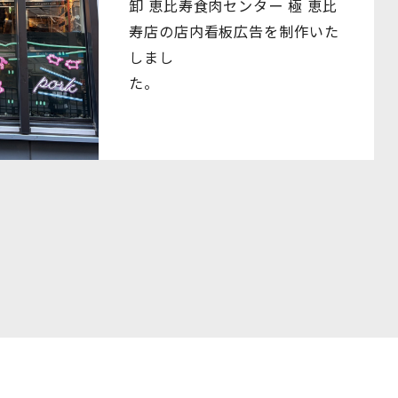
卸 恵比寿食肉センター 極 恵比
寿店の店内看板広告を制作いた
しまし